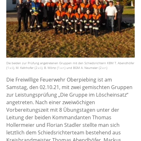
Die beiden zur Prüfung angetretenen Gruppen mit den Schiedsrichtern KBM T. Abendhöfer
(1.v.l.), M. Kelnhofer (2.v.l.), B. Wörtz (1.v.r.) und BGM A. Neumeier (2.v.r.)
Die Freiwillige Feuerwehr Oberpiebing ist am
Samstag, den 02.10.21, mit zwei gemischten Gruppen
zur Leistungsprüfung „Die Gruppe im Löscheinsatz“
angetreten. Nach einer zweiwöchigen
Vorbereitungszeit mit 8 Übungstagen unter der
Leitung der beiden Kommandanten Thomas
Hollermeier und Florian Stadler stellte man sich
letztlich dem Schiedsrichterteam bestehend aus
Kreisbrandmeister Thomas Abendhöfer, Markus