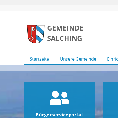
Skip
to
GEMEINDE
content
SALCHING
Startseite
Unsere Gemeinde
Einri
Bürgerserviceportal