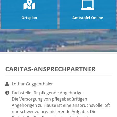
zeigen
Ortsplan
Amtstafel Online
ntermenü
zeigen
ntermenü
zeigen
CARITAS-ANSPRECHPARTNER
Lothar Guggenthaler
Fachstelle für pflegende Angehörige
Die Versorgung von pflegebedürftigen
Angehörigen zu Hause ist eine anspruchsvolle, oft
nur schwer zu organisierende Aufgabe. Die