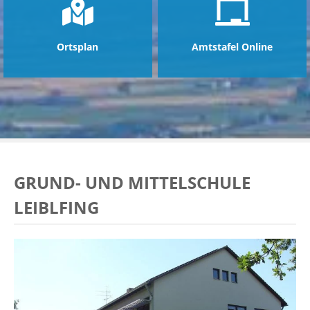
ntermenü
zeigen
ntermenü
Ortsplan
Amtstafel Online
zeigen
ntermenü
GRUND- UND MITTELSCHULE
zeigen
ntermenü
LEIBLFING
zeigen
ntermenü
zeigen