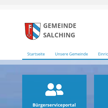
Skip
to
GEMEINDE
content
SALCHING
Startseite
Unsere Gemeinde
Einri
Bürgerserviceportal