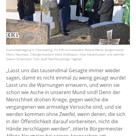
Kranzniederlegung in Oberpiebing, mit KSK-Vorsitzendem Roland Plendl, Bürgermeister
Alfons Neumeier, 2.Bürgermeisterin Petra Grießbaum, Vikar Kanamkudam und dahinter
Diakon Schambeck. Foto: Josef Bierl/Straubinger Tagblatt
„Lasst uns das tausendmal Gesagte immer wieder
sagen, damit es nicht einmal zu wenig gesagt wurde!
Lasst uns die Warnungen erneuern, und wenn sie
schon wie Asche in unserem Mund sind! Denn der
Menschheit drohen Kriege, gegen welche die
vergangenen wie armselige Versuche sind, und sie
werden kommen ohne Zweifel, wenn denen, die sich
in der Öffentlichkeit darauf vorbereiten, nicht die
Hände zerschlagen werden“, zitierte Bürgermeister