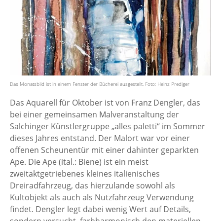
Das Monatsbild ist in einem Fenster der Bücherei ausgestellt. Foto: Heinz Prediger
Das Aquarell für Oktober ist von Franz Dengler, das
bei einer gemeinsamen Malveranstaltung der
Salchinger Künstlergruppe „alles paletti“ im Sommer
dieses Jahres entstand. Der Malort war vor einer
offenen Scheunentür mit einer dahinter geparkten
Ape. Die Ape (ital.: Biene) ist ein meist
zweitaktgetriebenes kleines italienisches
Dreiradfahrzeug, das hierzulande sowohl als
Kultobjekt als auch als Nutzfahrzeug Verwendung
findet. Dengler legt dabei wenig Wert auf Details,
sondern versucht, farbharmonisch den materiellen