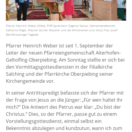
Pfarrer Heinrich Weber (Mitte), PGR-Sprecherin Dagmar Genau, Gemeindereferentin
Katharina Dilger, Mesner Günter Mauerer und die Ministranten (von links) Foto: Josef
Bierl/Straubinger Tagblatt
Pfarrer Heinrich Weber ist seit 1. September der
Leiter der neuen Pfarreiengemeinschaft Aiterhofen-
Geltolfing-Oberpiebing. Am Sonntag stellte er sich bei
den Vormittagsgottesdiensten in der Filialkirche
Salching und der Pfarrkirche Oberpiebing seiner
Kirchengemeinde vor.
In seiner Antrittspredigt befasste sich der Pfarrer mit
der Frage von Jesus an die Jünger: „Für wen haltet ihr
mich?“ Die Antwort des Petrus war klar: „Du bist der
Christus.“ Dies, so der Pfarrer, passe gut zu einem
Vorstellungsgottesdienst, einmal selbst ein
Bekenntnis abzulegen und kundzutun, wann ich zum