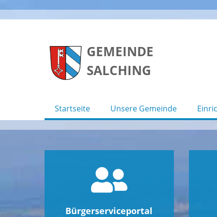
Skip
to
GEMEINDE
content
SALCHING
Startseite
Unsere Gemeinde
Einri
Bürgerserviceportal