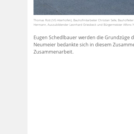
Thomas Rott (VG Aiterhofen), Bauhofmitarbeiter Christian Selle, Bauhofleiter
Hermann, Auszubildender Leonhard Griesbeck und Bürgermeister Alfons 
Eugen Schedlbauer werden die Grundzüge de
Neumeier bedankte sich in diesem Zusammen
Zusammenarbeit.