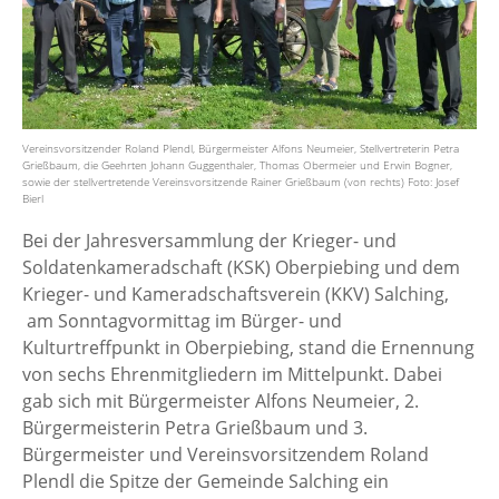
Vereinsvorsitzender Roland Plendl, Bürgermeister Alfons Neumeier, Stellvertreterin Petra
Grießbaum, die Geehrten Johann Guggenthaler, Thomas Obermeier und Erwin Bogner,
sowie der stellvertretende Vereinsvorsitzende Rainer Grießbaum (von rechts) Foto: Josef
Bierl
Bei der Jahresversammlung der Krieger- und
Soldatenkameradschaft (KSK) Oberpiebing und dem
Krieger- und Kameradschaftsverein (KKV) Salching,
am Sonntagvormittag im Bürger- und
Kulturtreffpunkt in Oberpiebing, stand die Ernennung
von sechs Ehrenmitgliedern im Mittelpunkt. Dabei
gab sich mit Bürgermeister Alfons Neumeier, 2.
Bürgermeisterin Petra Grießbaum und 3.
Bürgermeister und Vereinsvorsitzendem Roland
Plendl die Spitze der Gemeinde Salching ein