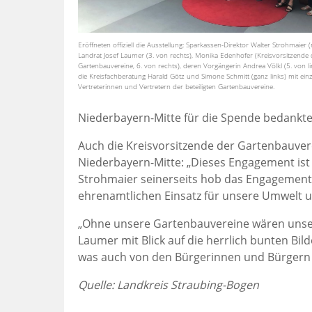
Eröffneten offiziell die Ausstellung: Sparkassen-Direktor Walter Strohmaier (m
Landrat Josef Laumer (3. von rechts), Monika Edenhofer (Kreisvorsitzende 
Gartenbauvereine, 6. von rechts), deren Vorgängerin Andrea Völkl (5. von l
die Kreisfachberatung Harald Götz und Simone Schmitt (ganz links) mit ein
Vertreterinnen und Vertretern der beteiligten Gartenbauvereine.
Niederbayern-Mitte für die Spende bedankte: „
Auch die Kreisvorsitzende der Gartenbauver
Niederbayern-Mitte: „Dieses Engagement ist 
Strohmaier seinerseits hob das Engagement 
ehrenamtlichen Einsatz für unsere Umwelt u
„Ohne unsere Gartenbauvereine wären unser
Laumer mit Blick auf die herrlich bunten Bil
was auch von den Bürgerinnen und Bürgern 
Quelle: Landkreis Straubing-Bogen