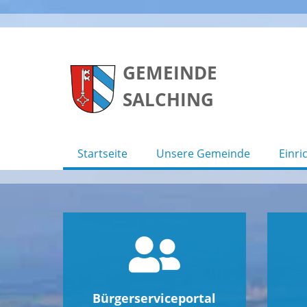
Skip
to
GEMEINDE
content
SALCHING
Startseite
Unsere Gemeinde
Einri
Bürgerserviceportal