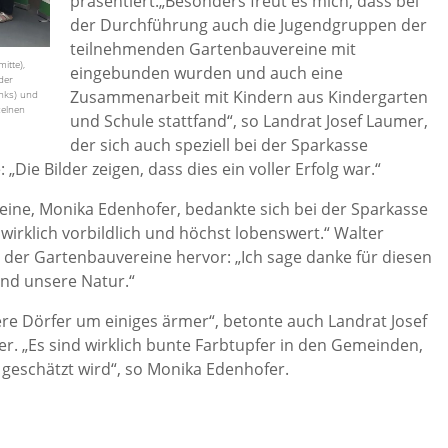
präsentiert.„Besonders freut es mich, dass bei
der Durchführung auch die Jugendgruppen der
teilnehmenden Gartenbauvereine mit
itte),
eingebunden wurden und auch eine
der
Zusammenarbeit mit Kindern aus Kindergarten
inks) und
zelnen
und Schule stattfand“, so Landrat Josef Laumer,
der sich auch speziell bei der Sparkasse
Die Bilder zeigen, dass dies ein voller Erfolg war.“
eine, Monika Edenhofer, bedankte sich bei der Sparkasse
wirklich vorbildlich und höchst lobenswert.“ Walter
der Gartenbauvereine hervor: „Ich sage danke für diesen
nd unsere Natur.“
e Dörfer um einiges ärmer“, betonte auch Landrat Josef
der. „Es sind wirklich bunte Farbtupfer in den Gemeinden,
geschätzt wird“, so Monika Edenhofer.