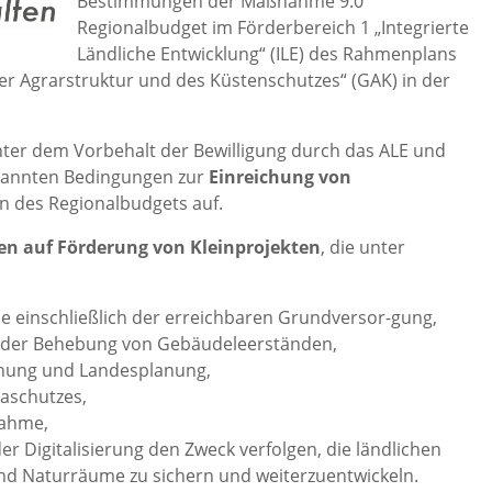
Bestimmungen der Maßnahme 9.0
Regionalbudget im Förderbereich 1 „Integrierte
Ländliche Entwicklung“ (ILE) des Rahmenplans
r Agrarstruktur und des Küstenschutzes“ (GAK) in der
er dem Vorbehalt der Bewilligung durch das ALE und
enannten Bedingungen zur
Einreichung
von
n des Regionalbudgets auf.
en auf Förderung von Kleinprojekten
, die unter
se einschließlich der erreichbaren Grundversor-gung,
d der Behebung von Gebäudeleerständen,
dnung und Landesplanung,
aschutzes,
nahme,
r Digitalisierung den Zweck verfolgen, die ländlichen
und Naturräume zu sichern und weiterzuentwickeln.