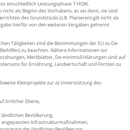
s einschließlich Leistungsphase 7 HOAI,
cht als Beginn des Vorhabens, es sei denn, sie sind
richten des Grundstücks (z.B. Planieren) gilt nicht als
rgabe hierfür von den weiteren Vergaben getrennt
ichen Tätigkeiten sind die Bestimmungen der EU zu De-
-Beihilfen) zu beachten. Nähere Informationen zur
rordnungen, Merkblätter, De-minimisErklärungen sind auf
isteriums für Ernährung, Landwirtschaft und Forsten zu
elsweise Kleinprojekte zur a) Unterstützung des
f örtlicher Ebene,
,
 ländlichen Bevölkerung,
r angepassten Infrastrukturmaßnahmen,
rsorgung der ländlichen Bevölkerung.