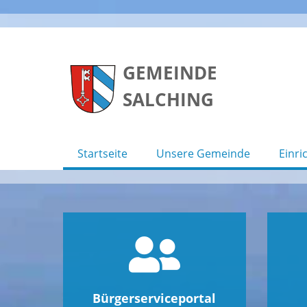
Skip
to
GEMEINDE
content
SALCHING
Startseite
Unsere Gemeinde
Einri
Bürgerserviceportal