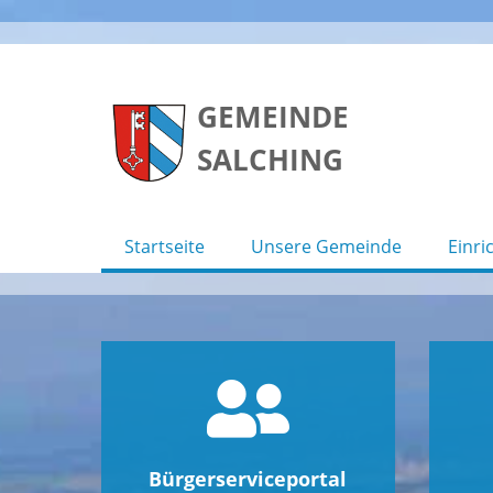
Skip
to
GEMEINDE
content
SALCHING
Startseite
Unsere Gemeinde
Einri
Bürgerserviceportal