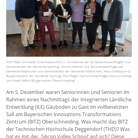
Prof. Peter Schmieder, Erika Eisenschink (1. Vorsitzende der ILE-Seniorenbeauftragten und
Gemeinderätin der Gemeinde Salching), Monika Feldmer (ILE Seniorenbeauftragte der
Gemeinde Feldkirchen und Gemeinderätin der Gemeinde Feldkirchen), Petra Grießbaum (2.
Bürgermeisterin der Gemeinde Salching), Rita Pflieger (Seniorenbeauftragte Oberschneiding)
und Ewald Seifert (Bürgermeister Oberschneiding)
Am 5. Dezember waren Seniorinnen und Senioren im
Rahmen eines Nachmittags der Integrierten Ländliche
Entwicklung (ILE) Gäuboden zu Gast im vollbesetzten
Sall am Bayerischen Innovations Transformations
Zentrum (BITZ) Oberschneiding. Was macht das BITZ
der Technischen Hochschule Deggendorf (THD)? Was
hat es mit der ‚Silicon Valley School‘ auf sich? Diese