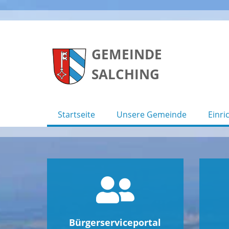
Skip
to
GEMEINDE
content
SALCHING
Startseite
Unsere Gemeinde
Einri
Bürgerserviceportal