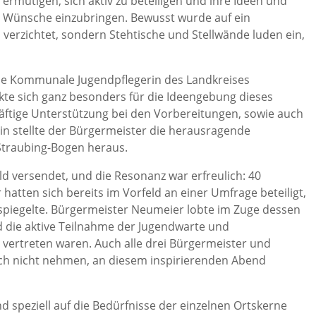
ermutigen, sich aktiv zu beteiligen und ihre Ideen und
Wünsche einzubringen. Bewusst wurde auf ein
erzichtet, sondern Stehtische und Stellwände luden ein,
die Kommunale Jugendpflegerin des Landkreises
nkte sich ganz besonders für die Ideengebung dieses
räftige Unterstützung bei den Vorbereitungen, sowie auch
in stellte der Bürgermeister die herausragende
 Straubing-Bogen heraus.
d versendet, und die Resonanz war erfreulich: 40
atten sich bereits im Vorfeld an einer Umfrage beteiligt,
rspiegelte. Bürgermeister Neumeier lobte im Zuge dessen
d die aktive Teilnahme der Jugendwarte und
 vertreten waren. Auch alle drei Bürgermeister und
ich nicht nehmen, an diesem inspirierenden Abend
 speziell auf die Bedürfnisse der einzelnen Ortskerne