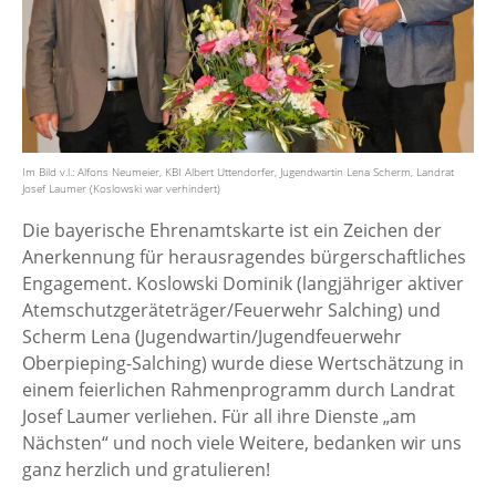
Im Bild v.l.: Alfons Neumeier, KBI Albert Uttendorfer, Jugendwartin Lena Scherm, Landrat
Josef Laumer (Koslowski war verhindert)
Die bayerische Ehrenamtskarte ist ein Zeichen der
Anerkennung für herausragendes bürgerschaftliches
Engagement. Koslowski Dominik (langjähriger aktiver
Atemschutzgeräteträger/Feuerwehr Salching) und
Scherm Lena (Jugendwartin/Jugendfeuerwehr
Oberpieping-Salching) wurde diese Wertschätzung in
einem feierlichen Rahmenprogramm durch Landrat
Josef Laumer verliehen. Für all ihre Dienste „am
Nächsten“ und noch viele Weitere, bedanken wir uns
ganz herzlich und gratulieren!