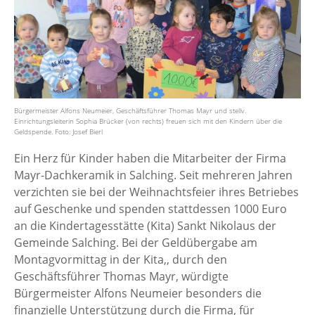
Bürgermeister Alfons Neumeier, Geschäftsführer Thomas Mayr und stellv.
Einrichtungsleiterin Sophia Brücker (von rechts) freuen sich mit den Kindern über die
Geldspende. Foto: Josef Bierl
Ein Herz für Kinder haben die Mitarbeiter der Firma
Mayr-Dachkeramik in Salching. Seit mehreren Jahren
verzichten sie bei der Weihnachtsfeier ihres Betriebes
auf Geschenke und spenden stattdessen 1000 Euro
an die Kindertagesstätte (Kita) Sankt Nikolaus der
Gemeinde Salching. Bei der Geldübergabe am
Montagvormittag in der Kita,, durch den
Geschäftsführer Thomas Mayr, würdigte
Bürgermeister Alfons Neumeier besonders die
finanzielle Unterstützung durch die Firma, für