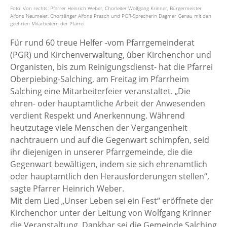
Foto: Von rechts: Pfarrer Heinrich Weber, Chorleiter Wolfgang Krinner, Bürgermeister
Alfons Neumeier, Chorsänger Alfons Prasch und PGR-Sprecherin Dagmar Genau mit den
geehrten Mitarbeitern der Pfarrei.
Für rund 60 treue Helfer -vom Pfarrgemeinderat
(PGR) und Kirchenverwaltung, über Kirchenchor und
Organisten, bis zum Reinigungsdienst- hat die Pfarrei
Oberpiebing-Salching, am Freitag im Pfarrheim
Salching eine Mitarbeiterfeier veranstaltet. „Die
ehren- oder hauptamtliche Arbeit der Anwesenden
verdient Respekt und Anerkennung. Während
heutzutage viele Menschen der Vergangenheit
nachtrauern und auf die Gegenwart schimpfen, seid
ihr diejenigen in unserer Pfarrgemeinde, die die
Gegenwart bewältigen, indem sie sich ehrenamtlich
oder hauptamtlich den Herausforderungen stellen“,
sagte Pfarrer Heinrich Weber.
Mit dem Lied „Unser Leben sei ein Fest“ eröffnete der
Kirchenchor unter der Leitung von Wolfgang Krinner
die Veranstaltung. Dankbar sei die Gemeinde Salching