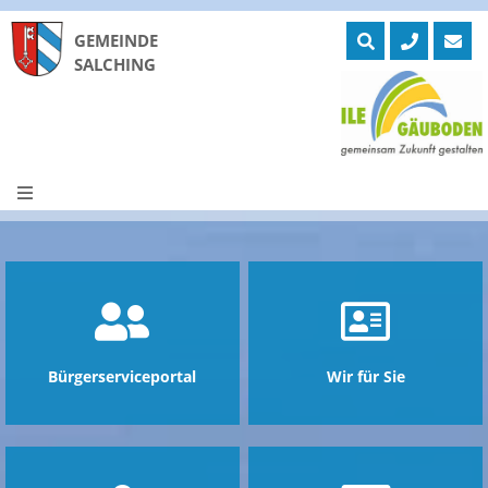
GEMEINDE
SALCHING
Skip
to
ntermenü
zeigen
content
ntermenü
zeigen
ntermenü
zeigen
ntermenü
zeigen
ntermenü
zeigen
ntermenü
zeigen
Bürgerserviceportal
Wir für Sie