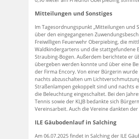
0,90 Meter am Friedhof Oberpiebing stimmt
Mitteilungen und Sonstiges
Im Tagesordnungspunkt „Mitteilungen und S
über den eingegangenen Zuwendungsbescheid 
Freiwilligen Feuerwehr Oberpiebing, die mit
Waldkindergartens und die stattgefundene
Straubing-Bogen. Außerdem berichtete er ü
übergeben werden konnte und über eine Bes
der Firma Encory. Von einer Bürgerin wurde
nachts abzuschalten um Lichtverschmutzung
Straßenlampen gekoppelt sind und nachts ei
die Beleuchtung eingeschaltet. Bei den Jah
Tennis sowie der KLJB bedankte sich Bürger
Vereinsarbeit. Auch die Vereine dankten der
ILE Gäubodenlauf in Salching
Am 06.07.2025 findet in Salching der ILE Gäubo