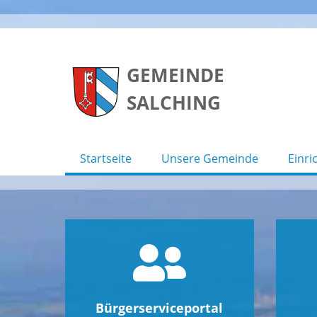
Skip
to
GEMEINDE
content
SALCHING
Startseite
Unsere Gemeinde
Einri
Bürgerserviceportal