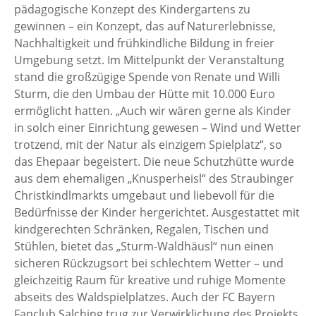
pädagogische Konzept des Kindergartens zu
gewinnen – ein Konzept, das auf Naturerlebnisse,
Nachhaltigkeit und frühkindliche Bildung in freier
Umgebung setzt. Im Mittelpunkt der Veranstaltung
stand die großzügige Spende von Renate und Willi
Sturm, die den Umbau der Hütte mit 10.000 Euro
ermöglicht hatten. „Auch wir wären gerne als Kinder
in solch einer Einrichtung gewesen – Wind und Wetter
trotzend, mit der Natur als einzigem Spielplatz“, so
das Ehepaar begeistert. Die neue Schutzhütte wurde
aus dem ehemaligen „Knusperheisl“ des Straubinger
Christkindlmarkts umgebaut und liebevoll für die
Bedürfnisse der Kinder hergerichtet. Ausgestattet mit
kindgerechten Schränken, Regalen, Tischen und
Stühlen, bietet das „Sturm-Waldhäusl“ nun einen
sicheren Rückzugsort bei schlechtem Wetter – und
gleichzeitig Raum für kreative und ruhige Momente
abseits des Waldspielplatzes. Auch der FC Bayern
Fanclub Salching trug zur Verwirklichung des Projekts