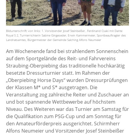
Bildunterschrift: von links: 1. Vorsitzender Josef Steinbeißer, .Ferdinand Csaki mit Dante
Royal S 2, Turnierrichterin Sabine Gingeseder, Erwin Kammermeier, Sportbeauftragter des
Landratsamtes, Bürgermeister der Gemeinde Salching Alfons Neumeier
Am Wochenende fand bei strahlendem Sonnenschein
auf dem Sportgelände des Reit- und Fahrvereins
Straubing-Oberpiebing das traditionelle hochkarätig
besetzte Dressurturnier statt. Im Rahmen der
„Oberpiebing Horse Days“ wurden Dressurprüfungen
der Klassen M* und S* ausgetragen. Die
Veranstaltung zog zahlreiche Reiter und Zuschauer an
und bot spannende Wettbewerbe auf höchstem
Niveau.​ Des Weiteren war das Turnier am Samstag für
die Qualifikation zum PSG-Cup und am Sonntag für
den Amateurförderpreis ausgerichtet. Schirmherr
Alfons Neumeier und Vorsitzender Josef Steinbeißer