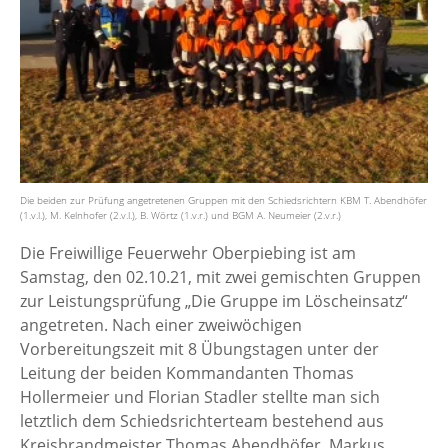
Die beiden zur Prüfung angetretenen Gruppen mit den Schiedsrichtern KBM T. Abendhöfer
(1.v.l.), M. Kelnhofer (2.v.l.), B. Wörtz (1.v.r.) und BGM A. Neumeier (2.v.r.)
Die Freiwillige Feuerwehr Oberpiebing ist am
Samstag, den 02.10.21, mit zwei gemischten Gruppen
zur Leistungsprüfung „Die Gruppe im Löscheinsatz“
angetreten. Nach einer zweiwöchigen
Vorbereitungszeit mit 8 Übungstagen unter der
Leitung der beiden Kommandanten Thomas
Hollermeier und Florian Stadler stellte man sich
letztlich dem Schiedsrichterteam bestehend aus
Kreisbrandmeister Thomas Abendhöfer, Markus