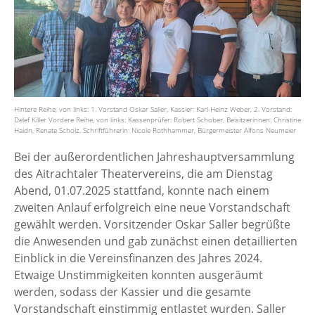
Hintere Reihe, von links: 1. Vorstand Oskar Saller, Kassier: Karl-Heinz Weber, 2. Vorstand:
Delef Killer Vordere Reihe, von links: Kassenprüfer: Robert Schober, Beisitzerinnen: Christine
Haidn, Renate Scholz, Schriftführerin: Nicole Rothhammer, Bürgermeister Alfons Neumeier
Bei der außerordentlichen Jahreshauptversammlung
des Aitrachtaler Theatervereins, die am Dienstag
Abend, 01.07.2025 stattfand, konnte nach einem
zweiten Anlauf erfolgreich eine neue Vorstandschaft
gewählt werden. Vorsitzender Oskar Saller begrüßte
die Anwesenden und gab zunächst einen detaillierten
Einblick in die Vereinsfinanzen des Jahres 2024.
Etwaige Unstimmigkeiten konnten ausgeräumt
werden, sodass der Kassier und die gesamte
Vorstandschaft einstimmig entlastet wurden. Saller