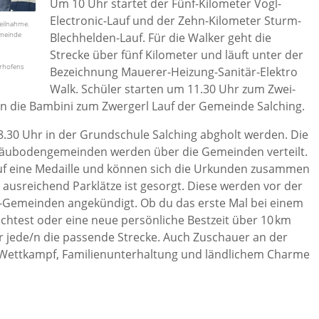
Um 10 Uhr startet der Fünf-Kilometer Vogl-
Electronic-Lauf und der Zehn-Kilometer Sturm-
eilnahme.
emeinde
Blechhelden-Lauf. Für die Walker geht die
Strecke über fünf Kilometer und läuft unter der
erhofens
Bezeichnung Mauerer-Heizung-Sanitär-Elektro
Walk. Schüler starten um 11.30 Uhr zum Zwei-
n die Bambini zum Zwergerl Lauf der Gemeinde Salching.
8.30 Uhr in der Grundschule Salching abgholt werden. Die
Gäubodengemeinden werden über die Gemeinden verteilt.
auf eine Medaille und können sich die Urkunden zusammen
 ausreichend Parklätze ist gesorgt. Diese werden vor der
LE-Gemeinden angekündigt. Ob du das erste Mal bei einem
chtest oder eine neue persönliche Bestzeit über 10 km
für jede/n die passende Strecke. Auch Zuschauer an der
 Wettkampf, Familienunterhaltung und ländlichem Charme