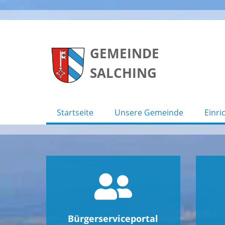
Skip
to
GEMEINDE
content
SALCHING
Startseite
Unsere Gemeinde
Einri
Bürgerserviceportal