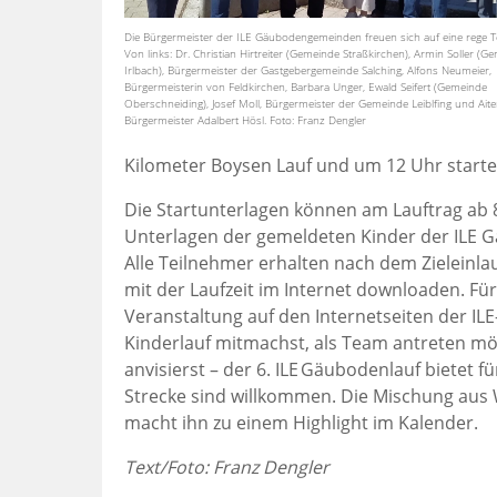
Die Bürgermeister der ILE Gäubodengemeinden freuen sich auf eine rege T
Von links: Dr. Christian Hirtreiter (Gemeinde Straßkirchen), Armin Soller (G
Irlbach), Bürgermeister der Gastgebergemeinde Salching, Alfons Neumeier,
Bürgermeisterin von Feldkirchen, Barbara Unger, Ewald Seifert (Gemeinde
Oberschneiding), Josef Moll, Bürgermeister der Gemeinde Leiblfing und Ait
Bürgermeister Adalbert Hösl. Foto: Franz Dengler
Kilometer Boysen Lauf und um 12 Uhr starte
Die Startunterlagen können am Lauftrag ab 
Unterlagen der gemeldeten Kinder der ILE 
Alle Teilnehmer erhalten nach dem Zieleinl
mit der Laufzeit im Internet downloaden. Für
Veranstaltung auf den Internetseiten der I
Kinderlauf mitmachst, als Team antreten mö
anvisierst – der 6. ILE Gäubodenlauf bietet 
Strecke sind willkommen. Die Mischung aus
macht ihn zu einem Highlight im Kalender.
Text/Foto: Franz Dengler