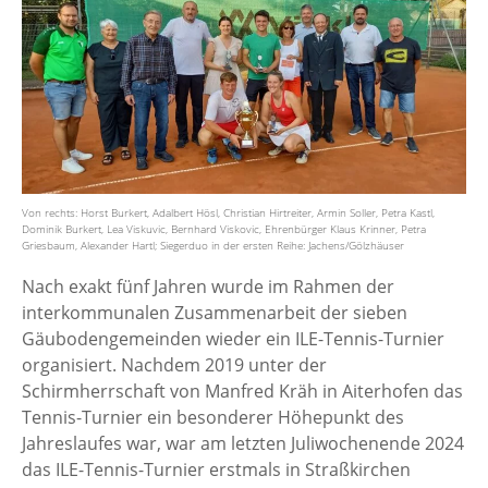
Von rechts: Horst Burkert, Adalbert Hösl, Christian Hirtreiter, Armin Soller, Petra Kastl,
Dominik Burkert, Lea Viskuvic, Bernhard Viskovic, Ehrenbürger Klaus Krinner, Petra
Griesbaum, Alexander Hartl; Siegerduo in der ersten Reihe: Jachens/Gölzhäuser
Nach exakt fünf Jahren wurde im Rahmen der
interkommunalen Zusammenarbeit der sieben
Gäubodengemeinden wieder ein ILE-Tennis-Turnier
organisiert. Nachdem 2019 unter der
Schirmherrschaft von Manfred Kräh in Aiterhofen das
Tennis-Turnier ein besonderer Höhepunkt des
Jahreslaufes war, war am letzten Juliwochenende 2024
das ILE-Tennis-Turnier erstmals in Straßkirchen