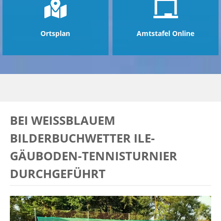
Ortsplan
Amtstafel Online
BEI WEISSBLAUEM B
ILDERBUCHWETTER ILE-G
ÄUBODEN-TENNISTURNIER D
URCHGEFÜHRT