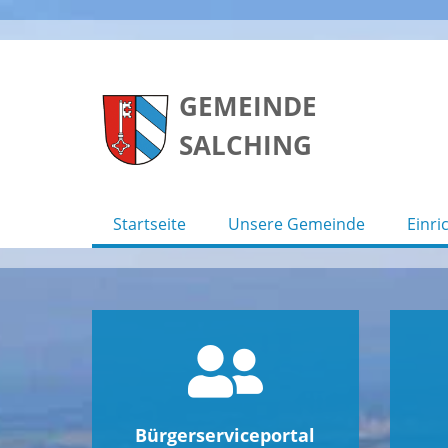
Skip
to
GEMEINDE
content
SALCHING
Startseite
Unsere Gemeinde
Einri
Bürgerserviceportal