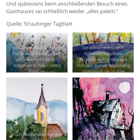
Und spätestens beim anschließenden Besuch eines
Gasthauses sei schließlich wieder „alles paletti.“
Quelle: Straubinger Tagblatt
Im Stil von Urban Sketching
Die steinerne Brücke in
hat Andrea Potzler „Alfred
Schönach, Landkreis
und Heinz beim Malen“
Regensburg, hat Gertraud
festgehalten. Fotos: Heinz
Hofmann gemalt. Regelmäßig
Prediger
unternimmt die Gruppe
Malausflüge.
Uschi Reicheneder hat den