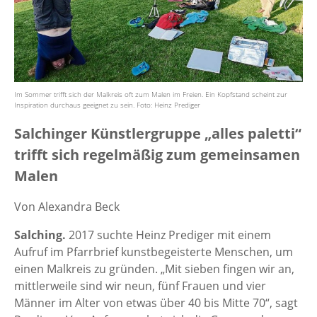
Im Sommer trifft sich der Malkreis oft zum Malen im Freien. Ein Kopfstand scheint zur
Inspiration durchaus geeignet zu sein. Foto: Heinz Prediger
Salchinger Künstlergruppe „alles paletti“
trifft sich regelmäßig zum gemeinsamen
Malen
Von Alexandra Beck
Salching.
2017 suchte Heinz Prediger mit einem
Aufruf im Pfarrbrief kunstbegeisterte Menschen, um
einen Malkreis zu gründen. „Mit sieben fingen wir an,
mittlerweile sind wir neun, fünf Frauen und vier
Männer im Alter von etwas über 40 bis Mitte 70“, sagt