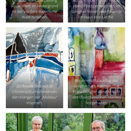
Ortskern von Oberpiebing
Von „This ole house“ wurde
aquarelliert. Im Hintergrund
Heinz Prediger inspiriert. Im
ist der Vordere Bayerische
Songtext finden zwei Freunde
Wald zu sehen.
im Haus eine Leiche.
Bei einem Malausflug der
Zu diesem Bild wurde
Gruppe nach Kallmünz hat
Christina Buchschmid von
Franz Dengler diese Ansicht
den Klängen der „Moldau“
des oberpfälzischen Marktes
inspiriert.
festgehalten.