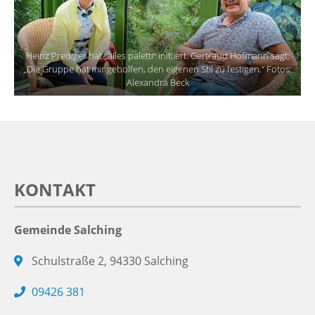
Heinz Prediger hat „alles paletti“ initiiert. Gertraud Hofmann sagt:
„Die Gruppe hat mir geholfen, den eigenen Stil zu festigen.“ Fotos:
Alexandra Beck
KONTAKT
Gemeinde Salching
Schulstraße 2, 94330 Salching
09426 381