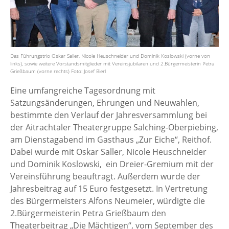
Das Führungstrio Oskar Saller, Nicole Heuschneider und Dominik Koslowski (vorne von
links), sowie weitere Vorstandsmitglieder mit Vereinsjubilaren und 2.Bürgermeisterin Petra
Grießbaum (vorne rechts) Foto: Josef Bierl
Eine umfangreiche Tagesordnung mit
Satzungsänderungen, Ehrungen und Neuwahlen,
bestimmte den Verlauf der Jahresversammlung bei
der Aitrachtaler Theatergruppe Salching-Oberpiebing,
am Dienstagabend im Gasthaus „Zur Eiche“, Reithof.
Dabei wurde mit Oskar Saller, Nicole Heuschneider
und Dominik Koslowski, ein Dreier-Gremium mit der
Vereinsführung beauftragt. Außerdem wurde der
Jahresbeitrag auf 15 Euro festgesetzt. In Vertretung
des Bürgermeisters Alfons Neumeier, würdigte die
2.Bürgermeisterin Petra Grießbaum den
Theaterbeitrag „Die Mächtigen“, vom September des