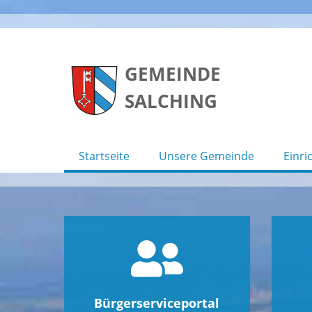
Skip
to
GEMEINDE
content
SALCHING
Startseite
Unsere Gemeinde
Einri
Bürgerserviceportal