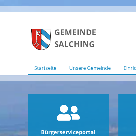
Skip
to
GEMEINDE
content
SALCHING
Startseite
Unsere Gemeinde
Einri
Bürgerserviceportal