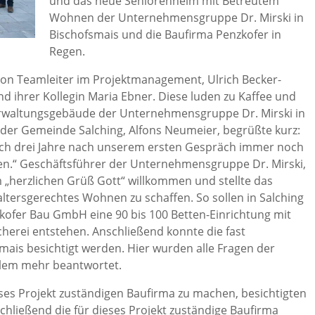
und das neue Seniorenheim mit Betreutem
Wohnen der Unternehmensgruppe Dr. Mirski in
Bischofsmais und die Baufirma Penzkofer in
Regen.
von Teamleiter im Projektmanagement, Ulrich Becker-
d ihrer Kollegin Maria Ebner. Diese luden zu Kaffee und
Verwaltungsgebäude der Unternehmensgruppe Dr. Mirski in
 der Gemeinde Salching, Alfons Neumeier, begrüßte kurz:
 auch drei Jahre nach unserem ersten Gespräch immer noch
en.“ Geschäftsführer der Unternehmensgruppe Dr. Mirski,
m „herzlichen Grüß Gott“ willkommen und stellte das
 altersgerechtes Wohnen zu schaffen. So sollen in Salching
ofer Bau GmbH eine 90 bis 100 Betten-Einrichtung mit
herei entstehen. Anschließend konnte die fast
nmais besichtigt werden. Hier wurden alle Fragen der
elem mehr beantwortet.
ses Projekt zuständigen Baufirma zu machen, besichtigten
hließend die für dieses Projekt zuständige Baufirma