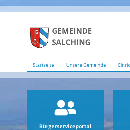
Skip
to
GEMEINDE
content
SALCHING
Startseite
Unsere Gemeinde
Einri
Bürgerserviceportal