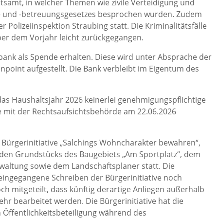
amt, in welcher Themen wie zivile Verteidigung und
- und -betreuungsgesetzes besprochen wurden. Zudem
r Polizeiinspektion Straubing statt. Die Kriminalitätsfälle
er dem Vorjahr leicht zurückgegangen.
ank als Spende erhalten. Diese wird unter Absprache der
npoint aufgestellt. Die Bank verbleibt im Eigentum des
as Haushaltsjahr 2026 keinerlei genehmigungspflichtige
he mit der Rechtsaufsichtsbehörde am 22.06.2026
r Bürgerinitiative „Salchings Wohncharakter bewahren“,
den Grundstücks des Baugebiets „Am Sportplatz“, dem
altung sowie dem Landschaftsplaner statt. Die
eingegangene Schreiben der Bürgerinitiative noch
h mitgeteilt, dass künftig derartige Anliegen außerhalb
hr bearbeitet werden. Die Bürgerinitiative hat die
n Öffentlichkeitsbeteiligung während des