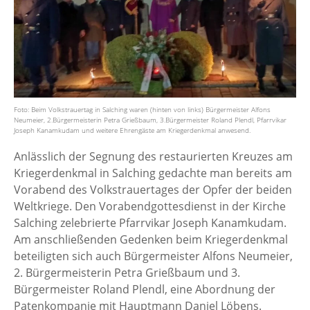
Foto: Beim Volkstrauertag in Salching waren (hinten von links) Bürgermeister Alfons
Neumeier, 2.Bürgermeisterin Petra Grießbaum, 3.Bürgermeister Roland Plendl, Pfarrvikar
Joseph Kanamkudam und weitere Ehrengäste am Kriegerdenkmal anwesend.
Anlässlich der Segnung des restaurierten Kreuzes am
Kriegerdenkmal in Salching gedachte man bereits am
Vorabend des Volkstrauertages der Opfer der beiden
Weltkriege. Den Vorabendgottesdienst in der Kirche
Salching zelebrierte Pfarrvikar Joseph Kanamkudam.
Am anschließenden Gedenken beim Kriegerdenkmal
beteiligten sich auch Bürgermeister Alfons Neumeier,
2. Bürgermeisterin Petra Grießbaum und 3.
Bürgermeister Roland Plendl, eine Abordnung der
Patenkompanie mit Hauptmann Daniel Löbens.