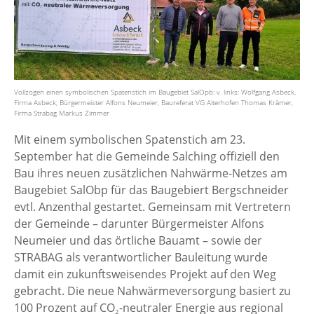
Vollzogen einen symbolischen Spatenstich im Baugebiet SalOpb: v. links: Wolfgang Asbeck,
Firma Asbeck, Bürgermeister Alfons Neumeier, Baureferat VG Aiterhofen Thomas Krämer,
Firma Strabag Markus Zimmer
Mit einem symbolischen Spatenstich am 23.
September hat die Gemeinde Salching offiziell den
Bau ihres neuen zusätzlichen Nahwärme-Netzes am
Baugebiet SalObp für das Baugebiert Bergschneider
evtl. Anzenthal gestartet. Gemeinsam mit Vertretern
der Gemeinde – darunter Bürgermeister Alfons
Neumeier und das örtliche Bauamt – sowie der
STRABAG als verantwortlicher Bauleitung wurde
damit ein zukunftsweisendes Projekt auf den Weg
gebracht. Die neue Nahwärmeversorgung basiert zu
100 Prozent auf CO₂-neutraler Energie aus regional