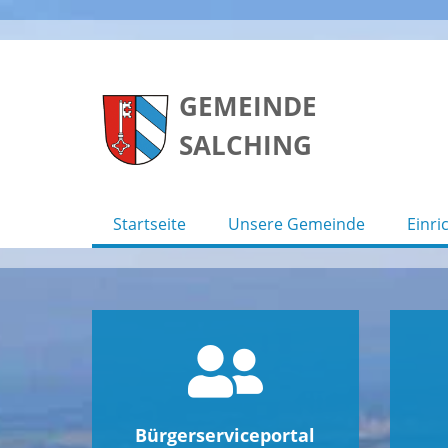
Skip
to
GEMEINDE
content
SALCHING
Startseite
Unsere Gemeinde
Einri
Bürgerserviceportal