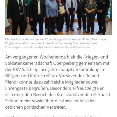
Die neue Vorstandschaft des KuKS Oberpiebing mit Vorsitzendem Roland Plendl neben
Bürgermeister Alfons Neumeier. In der Mitte Frau Hedwig Obermeier, das neue
Ehrenmitglied und rechts außen Kreisvorsitzenden Gerhard Schindlmeier
Am vergangenen Wochenende hielt die Krieger- und
Soldatenkameradschaft Oberpiebing gemeinsam mit
der KKV Salching ihre Jahreshauptversammlung im
Bürger- und Kulturtreff ab. Vorsitzender Roland
Plendl konnte dazu zahlreiche Mitglieder sowie
Ehrengäste begrüßen. Besonders erfreut zeigte er
sich über den Besuch des Kreisvorsitzenden Gerhard
Schindlmeier sowie über die Anwesenheit der
örtlichen politischen Vertreter.