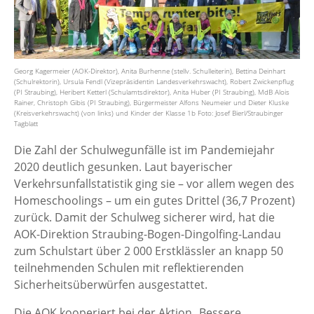
Georg Kagermeier (AOK-Direktor), Anita Burhenne (stellv. Schulleiterin), Bettina Deinhart
(Schulrektorin), Ursula Fendl (Vizepräsidentin Landesverkehrswacht), Robert Zwickenpflug
(PI Straubing), Heribert Ketterl (Schulamtsdirektor), Anita Huber (PI Straubing), MdB Alois
Rainer, Christoph Gibis (PI Straubing), Bürgermeister Alfons Neumeier und Dieter Kluske
(Kreisverkehrswacht) (von links) und Kinder der Klasse 1b Foto: Josef Bierl/Straubinger
Tagblatt
Die Zahl der Schulwegunfälle ist im Pandemiejahr
2020 deutlich gesunken. Laut bayerischer
Verkehrsunfallstatistik ging sie – vor allem wegen des
Homeschoolings – um ein gutes Drittel (36,7 Prozent)
zurück. Damit der Schulweg sicherer wird, hat die
AOK-Direktion Straubing-Bogen-Dingolfing-Landau
zum Schulstart über 2 000 Erstklässler an knapp 50
teilnehmenden Schulen mit reflektierenden
Sicherheitsüberwürfen ausgestattet.
Die AOK kooperiert bei der Aktion „Bessere