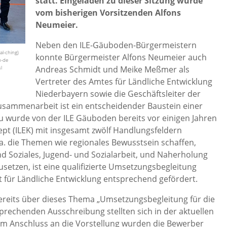
statt. Eingeladen zu dieser Sitzung wurde
vom bisherigen Vorsitzenden Alfons
Neumeier.
Neben den ILE-Gäuboden-Bürgermeistern
l-ching)
konnte Bürgermeister Alfons Neumeier auch
n-de
Andreas Schmidt und Meike Meßmer als
l
Vertreter des Amtes für Ländliche Entwicklung
Niederbayern sowie die Geschäftsleiter der
ammenarbeit ist ein entscheidender Baustein einer
u wurde von der ILE Gäuboden bereits vor einigen Jahren
zept (ILEK) mit insgesamt zwölf Handlungsfeldern
.a. die Themen wie regionales Bewusstsein schaffen,
d Soziales, Jugend- und Sozialarbeit, und Naherholung
zusetzen, ist eine qualifizierte Umsetzungsbegleitung
t für Ländliche Entwicklung entsprechend gefördert.
reits über dieses Thema „Umsetzungsbegleitung für die
prechenden Ausschreibung stellten sich in der aktuellen
Im Anschluss an die Vorstellung wurden die Bewerber