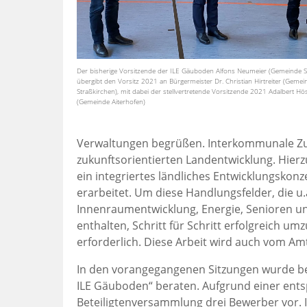
Der bisherige Vorsitzende der ILE Gäuboden Alfons Neumeier (Gemeinde Sa
übergibt den Vorsitz 2021 an Bürgermeister Dr. Christian Hirtreiter (Gemei
Straßkirchen), mit dabei der stellvertretende Vorsitzende 2021 Adalbert Hös
(Gemeinde Aiterhofen)
Verwaltungen begrüßen. Interkommunale Zus
zukunftsorientierten Landentwicklung. Hierz
ein integriertes ländliches Entwicklungskon
erarbeitet. Um diese Handlungsfelder, die u
Innenraumentwicklung, Energie, Senioren un
enthalten, Schritt für Schritt erfolgreich um
erforderlich. Diese Arbeit wird auch vom Am
In den vorangegangenen Sitzungen wurde be
ILE Gäuboden“ beraten. Aufgrund einer ents
Beteiligtenversammlung drei Bewerber vor. 