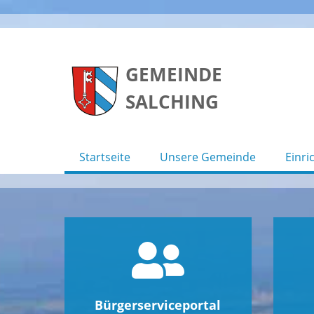
Skip
to
GEMEINDE
content
SALCHING
Startseite
Unsere Gemeinde
Einri
Bürgerserviceportal