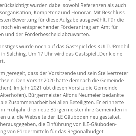
rücksichtigt wurden dabei sowohl Referenzen als auch
ssorganisation, Kompetenz und Honorar. Mit Beschluss
ten Bewertung für diese Aufgabe ausgewählt. Für die
t noch ein entsprechender Förderantrag am Amt für
len und der Förderbescheid abzuwarten.
nstiges wurde noch auf das Gastspiel des KULTURmobil
 in Salching. Um 17 Uhr wird das Gastspiel „Der kleine
rt.
rm geregelt, dass der Vorsitzende und sein Stellvertreter
wechseln. Den Vorsitz 2020 hatte demnach die Gemeinde
chen). Im Jahr 2021 übt diesen Vorsitz die Gemeinde
 Aiterhofen). Bürgermeister Alfons Neumeier bedankte
giale Zusammenarbeit bei allen Beteiligten. Er erinnerte
m Frühjahr drei neue Bürgermeister ihre Gemeinden in
den u.a. die Webseite der ILE Gäuboden neu gestaltet,
 herausgegeben, die Einführung von ILE-Gäuboden-
ng von Fördermitteln für das Regionalbudget