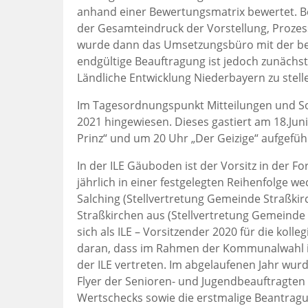
anhand einer Bewertungsmatrix bewertet. Be
der Gesamteindruck der Vorstellung, Proze
wurde dann das Umsetzungsbüro mit der bes
endgültige Beauftragung ist jedoch zunächs
Ländliche Entwicklung Niederbayern zu stel
Im Tagesordnungspunkt Mitteilungen und So
2021 hingewiesen. Dieses gastiert am 18.Juni
Prinz“ und um 20 Uhr „Der Geizige“ aufgefüh
In der ILE Gäuboden ist der Vorsitz in der Fo
jährlich in einer festgelegten Reihenfolge 
Salching (Stellvertretung Gemeinde Straßkir
Straßkirchen aus (Stellvertretung Gemeinde
sich als ILE – Vorsitzender 2020 für die kolle
daran, dass im Rahmen der Kommunalwahl i
der ILE vertreten. Im abgelaufenen Jahr wur
Flyer der Senioren- und Jugendbeauftragten
Wertschecks sowie die erstmalige Beantragu