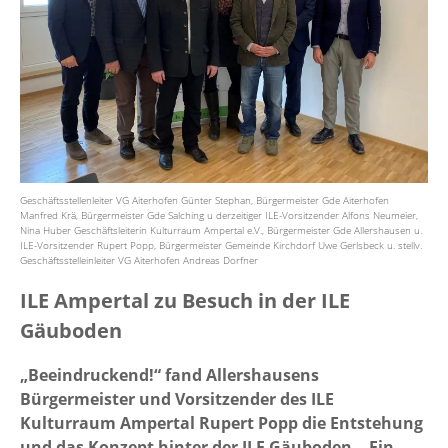
Geschäftsstellenleiter VG Aiterhofen Günter Stephan, Bürgermeister Gde Aiterhofen
Manfred Krä, Bürgermeister Gde Salching u derzeitiger ILE-Vorsitzender Alfons Neumeier,
Nina Huber Geschäftsleiterin Kulturraum Ampertal e.V., Bürgermeister Gde Allershausen u.
ILE-Vorsitzender Rupert Popp, Bürgermeister Gemeinde Kirchdorf Uwe Gerlsbeck u. stellv.
Geschäftsstelleinleiter VG Aiterhofen Andreas Dorfner
ILE Ampertal zu Besuch in der ILE
Gäuboden
„Beeindruckend!“ fand Allershausens
Bürgermeister und Vorsitzender des ILE
Kulturraum Ampertal Rupert Popp die Entstehung
und das Konzept hinter der ILE Gäuboden. „Ein