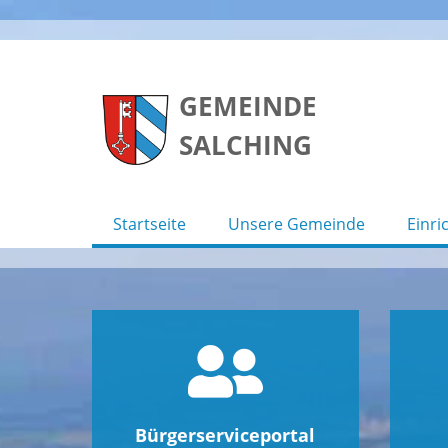
Skip
to
GEMEINDE
content
SALCHING
Startseite
Unsere Gemeinde
Einri
Bürgerserviceportal