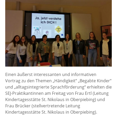
Einen äußerst interessanten und informativen
Vortrag zu den Themen „Händigkeit“ „Begabte Kinder“
und „alltagsintegrierte Sprachförderung“ erhielten die
SEJ-Praktikantinnen am Freitag von Frau Ertl (Leitung
Kindertagesstätte St. Nikolaus in Oberpiebing) und
Frau Brücker (stellvertretende Leitung
Kindertagesstätte St. Nikolaus in Oberpiebing).