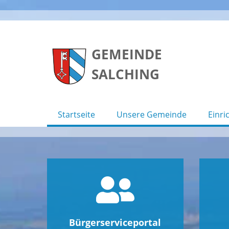
Skip
to
GEMEINDE
content
SALCHING
Startseite
Unsere Gemeinde
Einri
Bürgerserviceportal