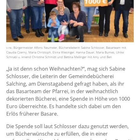
v.re.: Bürgermeister Alfons Neumeier, Büchereileiterin Sabine Schlosser, Basarteam mit
Claudia Czerny, Maria Christoph, Elvira Wiesinger, Hanna Dauer, Maria Bumes, Ulrike
Schnabl u. kniend Christine Schmidt und Bettina Meilinger mit Amy und Ben
„Ja ist denn schon Weihnachten?“, mag sich Sabine
Schlosser, die Leiterin der Gemeindebücherei
Salching, am Dienstagabend gefragt haben, als ihr
das Basarteam der Pfarrei, in der weihnachtlich
dekorierten Bücherei, eine Spende in Höhe von 1000
Euro überreichte. Es handelte sich dabei um den
Erlös früherer Basare.
Die Spende soll laut Schlosser dazu genutzt werden,
um Bücherwünsche zu erfüllen, die in einer