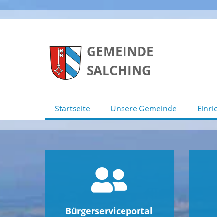
Skip
to
GEMEINDE
content
SALCHING
Startseite
Unsere Gemeinde
Einri
Bürgerserviceportal