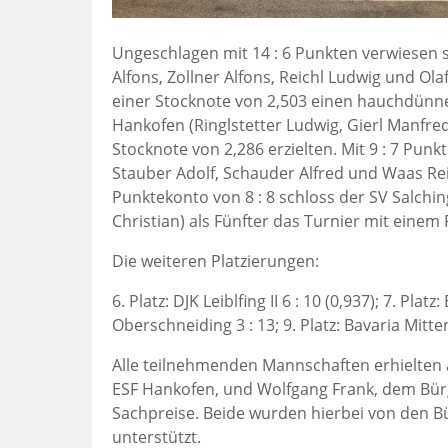
Ungeschlagen mit 14 : 6 Punkten verwiesen si
Alfons, Zollner Alfons, Reichl Ludwig und Olaf
einer Stocknote von 2,503 einen hauchdünn
Hankofen (Ringlstetter Ludwig, Gierl Manfre
Stocknote von 2,286 erzielten. Mit 9 : 7 Punk
Stauber Adolf, Schauder Alfred und Waas Rei
Punktekonto von 8 : 8 schloss der SV Salchi
Christian) als Fünfter das Turnier mit einem P
Die weiteren Platzierungen:
6. Platz: DJK Leiblfing II 6 : 10 (0,937); 7. Plat
Oberschneiding 3 : 13; 9. Platz: Bavaria Mitte
Alle teilnehmenden Mannschaften erhielten 
ESF Hankofen, und Wolfgang Frank, dem Bü
Sachpreise. Beide wurden hierbei von den B
unterstützt.