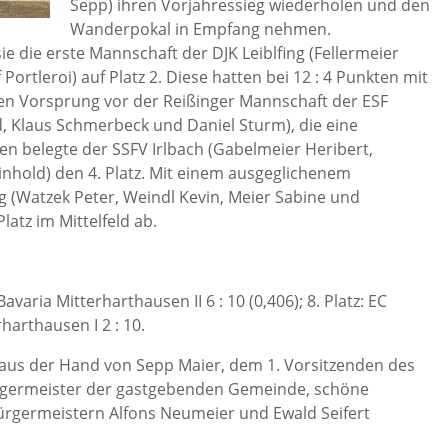
Sepp) ihren Vorjahressieg wiederholen und den
Wanderpokal in Empfang nehmen.
e die erste Mannschaft der DJK Leiblfing (Fellermeier
 Portleroi) auf Platz 2. Diese hatten bei 12 : 4 Punkten mit
en Vorsprung vor der Reißinger Mannschaft der ESF
d, Klaus Schmerbeck und Daniel Sturm), die eine
ten belegte der SSFV Irlbach (Gabelmeier Heribert,
nhold) den 4. Platz. Mit einem ausgeglichenem
ng (Watzek Peter, Weindl Kevin, Meier Sabine und
latz im Mittelfeld ab.
z: Bavaria Mitterharthausen II 6 : 10 (0,406); 8. Platz: EC
rharthausen I 2 : 10.
aus der Hand von Sepp Maier, dem 1. Vorsitzenden des
rgermeister der gastgebenden Gemeinde, schöne
ürgermeistern Alfons Neumeier und Ewald Seifert