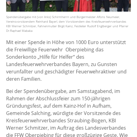
Spendenübergabe mit (von links) Schirmherrn und Bürgermeister Alfons Neumeier,
Vereinsvorsitzendem Reinhard Bayerl, dem Vorsitzendem des Kreisfeuerwehrverbandes
KBI Werner Schmitzer, Fahnenmutter Birgit Kainz, Festleiter Rudolf Englberger und Pfarrer
Dr.Raphael Mabaka
Mit einer Spende in Höhe von 1000 Euro unterstützt
die Freiwillige Feuerwehr Oberpiebing das
Sonderkonto „Hilfe für Helfer“ des
Landesfeuerwehrverbandes Bayern, zu Gunsten
verunfallter und geschädigter Feuerwehraktiver und
deren Familien.
Bei der Spendenübergabe, am Samstagabend, im
Rahmen der Abschlussfeier zum 150-jährigen
Gründungsfest, auf dem Kainz-Hof in Aufham,
Gemeinde Salching, würdigte der Vorsitzende des
Kreisfeuerwehrverbandes Straubing-Bogen, KBI
Werner Schmitzer, im Auftrag des Landesverbandes
die FFW Oberpiebing für diese großzügige Geste. Wie