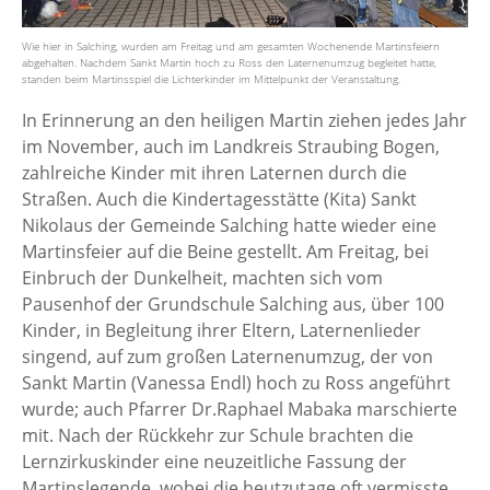
Wie hier in Salching, wurden am Freitag und am gesamten Wochenende Martinsfeiern
abgehalten. Nachdem Sankt Martin hoch zu Ross den Laternenumzug begleitet hatte,
standen beim Martinsspiel die Lichterkinder im Mittelpunkt der Veranstaltung.
In Erinnerung an den heiligen Martin ziehen jedes Jahr
im November, auch im Landkreis Straubing Bogen,
zahlreiche Kinder mit ihren Laternen durch die
Straßen. Auch die Kindertagesstätte (Kita) Sankt
Nikolaus der Gemeinde Salching hatte wieder eine
Martinsfeier auf die Beine gestellt. Am Freitag, bei
Einbruch der Dunkelheit, machten sich vom
Pausenhof der Grundschule Salching aus, über 100
Kinder, in Begleitung ihrer Eltern, Laternenlieder
singend, auf zum großen Laternenumzug, der von
Sankt Martin (Vanessa Endl) hoch zu Ross angeführt
wurde; auch Pfarrer Dr.Raphael Mabaka marschierte
mit. Nach der Rückkehr zur Schule brachten die
Lernzirkuskinder eine neuzeitliche Fassung der
Martinslegende, wobei die heutzutage oft vermisste