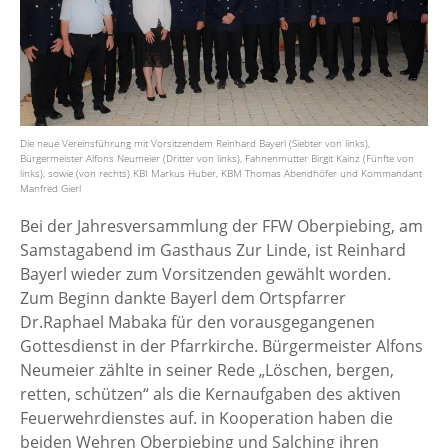
Die neue Vereinsführung mit Vorsitzendem Reinhard Bayerl (Siebter von links),
Bürgermeister Alfons Neumeier (Dritter von links), Fahnenmutter Birgit Kainz (Fünfte von
links), sowie (von rechts) KBI Markus Huber, KBM Thomas Abendhöfer und Kommandant
Manfred Gierl
Bei der Jahresversammlung der FFW Oberpiebing, am
Samstagabend im Gasthaus Zur Linde, ist Reinhard
Bayerl wieder zum Vorsitzenden gewählt worden.
Zum Beginn dankte Bayerl dem Ortspfarrer
Dr.Raphael Mabaka für den vorausgegangenen
Gottesdienst in der Pfarrkirche. Bürgermeister Alfons
Neumeier zählte in seiner Rede „Löschen, bergen,
retten, schützen“ als die Kernaufgaben des aktiven
Feuerwehrdienstes auf. in Kooperation haben die
beiden Wehren Oberpiebing und Salching ihren