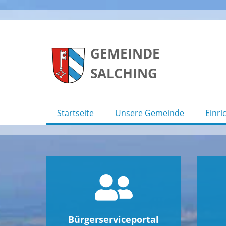
Skip
to
GEMEINDE
content
SALCHING
Startseite
Unsere Gemeinde
Einri
Bürgerserviceportal