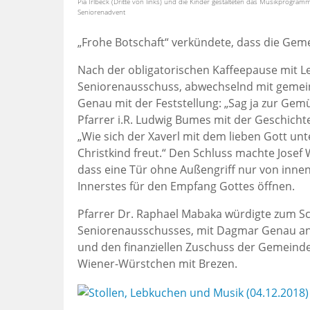
Pia Irlbeck (Dritte von links) und die Kinder gestalteten das Musikprogram
Seniorenadvent
„Frohe Botschaft“ verkündete, dass die Gem
Nach der obligatorischen Kaffeepause mit L
Seniorenausschuss, abwechselnd mit geme
Genau mit der Feststellung: „Sag ja zur Gemüt
Pfarrer i.R. Ludwig Bumes mit der Geschicht
„Wie sich der Xaverl mit dem lieben Gott unte
Christkind freut.“ Den Schluss machte Josef 
dass eine Tür ohne Außengriff nur von innen
Innerstes für den Empfang Gottes öffnen.
Pfarrer Dr. Raphael Mabaka würdigte zum Sc
Seniorenausschusses, mit Dagmar Genau an d
und den finanziellen Zuschuss der Gemeind
Wiener-Würstchen mit Brezen.