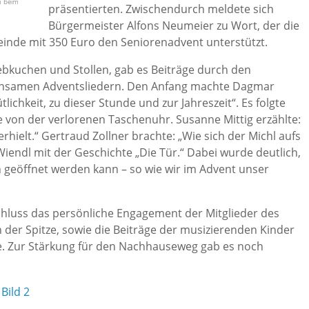
m beim
präsentierten. Zwischendurch meldete sich
Bürgermeister Alfons Neumeier zu Wort, der die
einde mit 350 Euro den Seniorenadvent unterstützt.
ebkuchen und Stollen, gab es Beiträge durch den
insamen Adventsliedern. Den Anfang machte Dagmar
lichkeit, zu dieser Stunde und zur Jahreszeit“. Es folgte
e von der verlorenen Taschenuhr. Susanne Mittig erzählte:
rhielt.“ Gertraud Zollner brachte: „Wie sich der Michl aufs
Wiendl mit der Geschichte „Die Tür.“ Dabei wurde deutlich,
 geöffnet werden kann – so wie wir im Advent unser
hluss das persönliche Engagement der Mitglieder des
er Spitze, sowie die Beiträge der musizierenden Kinder
e. Zur Stärkung für den Nachhauseweg gab es noch