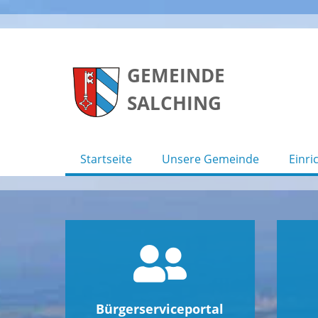
Skip
to
GEMEINDE
content
SALCHING
Startseite
Unsere Gemeinde
Einri
Bürgerserviceportal