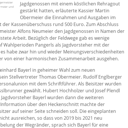
germeister
Jagdgenossen mit einem köstlichen Rehragout
ermeier und
gestärkt hatten, erläuterte Kassier Martin
Obermeier die Einnahmen und Ausgaben im
gt der Kassenüberschuss rund 500 Euro. Zum Abschluss
rmeister Alfons Neumeier den Jagdgenossen in Namen der
eistete Arbeit. Bezüglich der Feldwege gab es wenige
 Wahlperioden Pangerls als Jagdvorsteher mit der
 es habe zwar hin und wieder Meinungsverschiedenheiten
er von einer harmonischen Zusammenarbeit ausgehen.
einhard Bayerl in geheimer Wahl zum neuen
sein Stellvertreter Thomas Obermeier. Rudolf Englberger
rsonalunion mit dem Schriftführer. Als Beisitzer wurden
üsslbrunner gewählt. Hubert Hochholzer und Josef Plendl
n Jagdvorsteher Bayerl wurden dann die weiteren
 Information über den Heckenschnitt machte der
tzer auf seiner Seite schneiden soll. Die eingeplanten
icht ausreichen, so dass von 2019 bis 2021 neu
elung der Wegränder, sprach sich Bayerl für eine