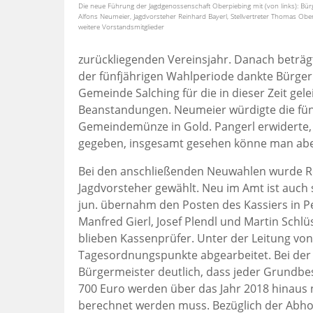
Die neue Führung der Jagdgenossenschaft Oberpiebing mit (von links): Bür
Alfons Neumeier, Jagdvorsteher Reinhard Bayerl, Stellvertreter Thomas Ob
weitere Vorstandsmitglieder
zurückliegenden Vereinsjahr. Danach beträ
der fünfjährigen Wahlperiode dankte Bürge
Gemeinde Salching für die in dieser Zeit gel
Beanstandungen. Neumeier würdigte die fünf
Gemeindemünze in Gold. Pangerl erwiderte,
gegeben, insgesamt gesehen könne man ab
Bei den anschließenden Neuwahlen wurde R
Jagdvorsteher gewählt. Neu im Amt ist auch 
jun. übernahm den Posten des Kassiers in Pe
Manfred Gierl, Josef Plendl und Martin Schl
blieben Kassenprüfer. Unter der Leitung vo
Tagesordnungspunkte abgearbeitet. Bei der
Bürgermeister deutlich, dass jeder Grundbesi
700 Euro werden über das Jahr 2018 hinaus n
berechnet werden muss. Bezüglich der Abhob