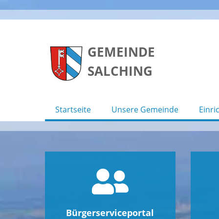
Skip
to
GEMEINDE
content
SALCHING
Startseite
Unsere Gemeinde
Einri
Bürgerserviceportal